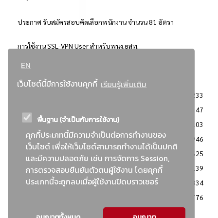
ประกาศ รับสมัครสอบคัดเลือกพนักงาน จำนวน 81 อัตรา
การใช้งาน SSL-VPN User สำหรับพนง.ยสท.
EN
..ยอดนิยม..
เว็บไซต์นี้มีการใช้งานคุกกี้
เรียนรู้เพิ่มเติม
จัดซื้อจัดจ้างการยาสูบแห่งประเทศไทย
3233
: ประกาศผู้ชนะการเสนอราคา
2347
พื้นฐาน (จำเป็นกับการใช้งาน)
: วิธีเฉพาะเจาะจง
2103
คุกกี้ประเภทนี้มีความจำเป็นต่อการทำงานของ
ข่าวสาร/ประกาศ
1946
เว็บไซต์ เพื่อให้เว็บไซต์สามารถทำงานได้เป็นปกติ
: เอกสารส่งเสริมความโปร่งใสในการจัดซื้อจัดจ้าง
1625
และมีความปลอดภัย เช่น การจัดการ Session,
ข่าวสารจัดซื้อจัดจ้าง
1139
การตรวจสอบยืนยันตัวตนผู้ใช้งาน โดยคุกกี้
ประเภทนี้จะถูกลบเมื่อผู้ใช้งานปิดบราวเซอร์
: แผนการจัดซื้อจัดจ้าง
834
: ประกาศราคากลาง
776
อนุญาตทั้งหมด
อนุญาต