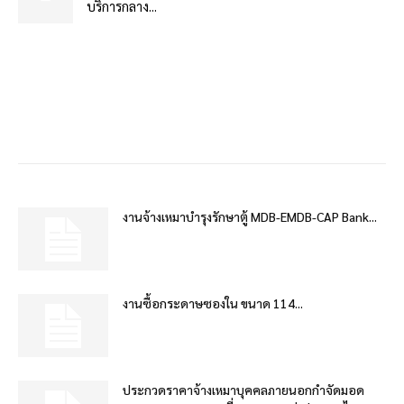
บริการกลาง...
งานจ้างเหมาบำรุงรักษาตู้ MDB-EMDB-CAP Bank...
งานซื้อกระดาษซองใน ขนาด 114...
ประกวดราคาจ้างเหมาบุคคลภายนอกกำจัดมอด