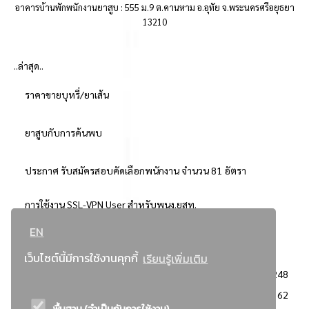
อาคารบ้านพักพนักงานยาสูบ : 555 ม.9 ต.คานหาม อ.อุทัย จ.พระนครศรีอยุธยา
13210
..ล่าสุด..
ราคาขายบุหรี่/ยาเส้น
ยาสูบกับการค้นพบ
ประกาศ รับสมัครสอบคัดเลือกพนักงาน จำนวน 81 อัตรา
การใช้งาน SSL-VPN User สำหรับพนง.ยสท.
EN
..ยอดนิยม..
เว็บไซต์นี้มีการใช้งานคุกกี้
เรียนรู้เพิ่มเติม
จัดซื้อจัดจ้างการยาสูบแห่งประเทศไทย
3248
: ประกาศผู้ชนะการเสนอราคา
2362
พื้นฐาน (จำเป็นกับการใช้งาน)