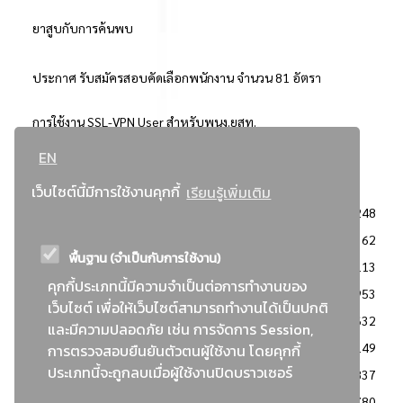
ยาสูบกับการค้นพบ
ประกาศ รับสมัครสอบคัดเลือกพนักงาน จำนวน 81 อัตรา
การใช้งาน SSL-VPN User สำหรับพนง.ยสท.
EN
..ยอดนิยม..
เว็บไซต์นี้มีการใช้งานคุกกี้
เรียนรู้เพิ่มเติม
จัดซื้อจัดจ้างการยาสูบแห่งประเทศไทย
3248
: ประกาศผู้ชนะการเสนอราคา
2362
พื้นฐาน (จำเป็นกับการใช้งาน)
: วิธีเฉพาะเจาะจง
2113
คุกกี้ประเภทนี้มีความจำเป็นต่อการทำงานของ
ข่าวสาร/ประกาศ
1953
เว็บไซต์ เพื่อให้เว็บไซต์สามารถทำงานได้เป็นปกติ
: เอกสารส่งเสริมความโปร่งใสในการจัดซื้อจัดจ้าง
1632
และมีความปลอดภัย เช่น การจัดการ Session,
ข่าวสารจัดซื้อจัดจ้าง
1149
การตรวจสอบยืนยันตัวตนผู้ใช้งาน โดยคุกกี้
ประเภทนี้จะถูกลบเมื่อผู้ใช้งานปิดบราวเซอร์
: แผนการจัดซื้อจัดจ้าง
837
: ประกาศราคากลาง
780