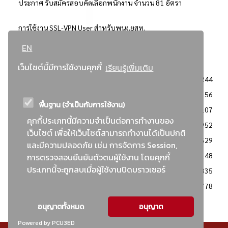
ประกาศ รับสมัครสอบคัดเลือกพนักงาน จำนวน 81 อัตรา
การใช้งาน SSL-VPN User สำหรับพนง.ยสท.
EN
..ยอดนิยม..
เว็บไซต์นี้มีการใช้งานคุกกี้
เรียนรู้เพิ่มเติม
จัดซื้อจัดจ้างการยาสูบแห่งประเทศไทย
3244
: ประกาศผู้ชนะการเสนอราคา
2356
พื้นฐาน (จำเป็นกับการใช้งาน)
: วิธีเฉพาะเจาะจง
2107
คุกกี้ประเภทนี้มีความจำเป็นต่อการทำงานของ
ข่าวสาร/ประกาศ
1952
เว็บไซต์ เพื่อให้เว็บไซต์สามารถทำงานได้เป็นปกติ
: เอกสารส่งเสริมความโปร่งใสในการจัดซื้อจัดจ้าง
1629
และมีความปลอดภัย เช่น การจัดการ Session,
ข่าวสารจัดซื้อจัดจ้าง
1148
การตรวจสอบยืนยันตัวตนผู้ใช้งาน โดยคุกกี้
ประเภทนี้จะถูกลบเมื่อผู้ใช้งานปิดบราวเซอร์
: แผนการจัดซื้อจัดจ้าง
835
: ประกาศราคากลาง
778
อนุญาตทั้งหมด
อนุญาต
Powered by PCU3ED