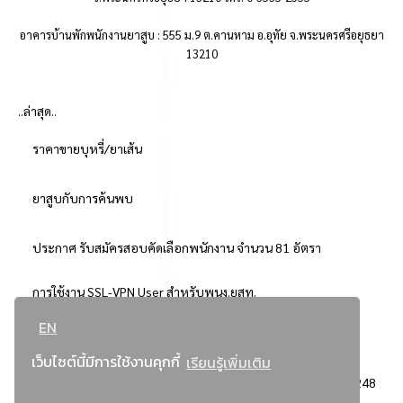
อาคารบ้านพักพนักงานยาสูบ : 555 ม.9 ต.คานหาม อ.อุทัย จ.พระนครศรีอยุธยา
13210
..ล่าสุด..
ราคาขายบุหรี่/ยาเส้น
ยาสูบกับการค้นพบ
ประกาศ รับสมัครสอบคัดเลือกพนักงาน จำนวน 81 อัตรา
การใช้งาน SSL-VPN User สำหรับพนง.ยสท.
EN
..ยอดนิยม..
เว็บไซต์นี้มีการใช้งานคุกกี้
เรียนรู้เพิ่มเติม
จัดซื้อจัดจ้างการยาสูบแห่งประเทศไทย
3248