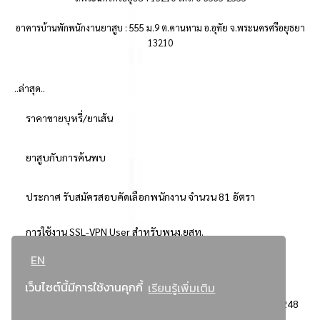
อาคารบ้านพักพนักงานยาสูบ : 555 ม.9 ต.คานหาม อ.อุทัย จ.พระนครศรีอยุธยา
13210
..ล่าสุด..
ราคาขายบุหรี่/ยาเส้น
ยาสูบกับการค้นพบ
ประกาศ รับสมัครสอบคัดเลือกพนักงาน จำนวน 81 อัตรา
การใช้งาน SSL-VPN User สำหรับพนง.ยสท.
EN
..ยอดนิยม..
เว็บไซต์นี้มีการใช้งานคุกกี้
เรียนรู้เพิ่มเติม
จัดซื้อจัดจ้างการยาสูบแห่งประเทศไทย
3248