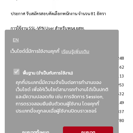
ประกาศ รับสมัครสอบคัดเลือกพนักงาน จำนวน 81 อัตรา
การใช้งาน SSL-VPN User สำหรับพนง.ยสท.
EN
..ยอดนิยม..
เว็บไซต์นี้มีการใช้งานคุกกี้
เรียนรู้เพิ่มเติม
จัดซื้อจัดจ้างการยาสูบแห่งประเทศไทย
3248
: ประกาศผู้ชนะการเสนอราคา
2362
พื้นฐาน (จำเป็นกับการใช้งาน)
: วิธีเฉพาะเจาะจง
2113
คุกกี้ประเภทนี้มีความจำเป็นต่อการทำงานของ
ข่าวสาร/ประกาศ
1953
เว็บไซต์ เพื่อให้เว็บไซต์สามารถทำงานได้เป็นปกติ
: เอกสารส่งเสริมความโปร่งใสในการจัดซื้อจัดจ้าง
1632
และมีความปลอดภัย เช่น การจัดการ Session,
ข่าวสารจัดซื้อจัดจ้าง
1149
การตรวจสอบยืนยันตัวตนผู้ใช้งาน โดยคุกกี้
ประเภทนี้จะถูกลบเมื่อผู้ใช้งานปิดบราวเซอร์
: แผนการจัดซื้อจัดจ้าง
837
: ประกาศราคากลาง
780
อนุญาตทั้งหมด
อนุญาต