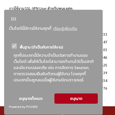
การใช้งาน SSL-VPN User สำหรับพนง.ยสท.
EN
..ยอดนิยม..
เว็บไซต์นี้มีการใช้งานคุกกี้
เรียนรู้เพิ่มเติม
จัดซื้อจัดจ้างการยาสูบแห่งประเทศไทย
3233
: ประกาศผู้ชนะการเสนอราคา
2347
พื้นฐาน (จำเป็นกับการใช้งาน)
: วิธีเฉพาะเจาะจง
2103
คุกกี้ประเภทนี้มีความจำเป็นต่อการทำงานของ
ข่าวสาร/ประกาศ
1946
เว็บไซต์ เพื่อให้เว็บไซต์สามารถทำงานได้เป็นปกติ
: เอกสารส่งเสริมความโปร่งใสในการจัดซื้อจัดจ้าง
1625
และมีความปลอดภัย เช่น การจัดการ Session,
ข่าวสารจัดซื้อจัดจ้าง
1139
การตรวจสอบยืนยันตัวตนผู้ใช้งาน โดยคุกกี้
ประเภทนี้จะถูกลบเมื่อผู้ใช้งานปิดบราวเซอร์
: แผนการจัดซื้อจัดจ้าง
834
: ประกาศราคากลาง
776
อนุญาตทั้งหมด
อนุญาต
Powered by PCU3ED
© สงวนลิขสิทธิ์ - การยาสูบแห่งประเทศไทย