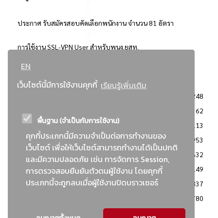
ประกาศ รับสมัครสอบคัดเลือกพนักงาน จำนวน 81 อัตรา
การใช้งาน SSL-VPN User สำหรับพนง.ยสท.
EN
..ยอดนิยม..
เว็บไซต์นี้มีการใช้งานคุกกี้
เรียนรู้เพิ่มเติม
จัดซื้อจัดจ้างการยาสูบแห่งประเทศไทย
3248
: ประกาศผู้ชนะการเสนอราคา
2362
พื้นฐาน (จำเป็นกับการใช้งาน)
: วิธีเฉพาะเจาะจง
2113
คุกกี้ประเภทนี้มีความจำเป็นต่อการทำงานของ
ข่าวสาร/ประกาศ
1953
เว็บไซต์ เพื่อให้เว็บไซต์สามารถทำงานได้เป็นปกติ
: เอกสารส่งเสริมความโปร่งใสในการจัดซื้อจัดจ้าง
1632
และมีความปลอดภัย เช่น การจัดการ Session,
ข่าวสารจัดซื้อจัดจ้าง
1149
การตรวจสอบยืนยันตัวตนผู้ใช้งาน โดยคุกกี้
ประเภทนี้จะถูกลบเมื่อผู้ใช้งานปิดบราวเซอร์
: แผนการจัดซื้อจัดจ้าง
837
: ประกาศราคากลาง
780