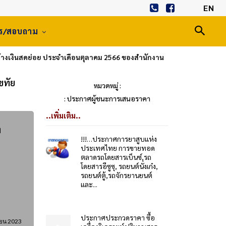
EN
าร/สอบถาม
้างเงินสดย่อย ประจำเดือนตุลาคม 2566 ของสำนักงาน
ขทัย
หมวดหมู่ :
: ประกาศผู้ชนะการเสนอราคา
..เพิ่มเติม..
ง
!!!…ประกาศการยาสูบแห่ง
ประเทศไทย การขายทอด
ตลาดรถโดยสารเบ็นซ์,รถ
โดยสารอีซูซุ, รถยนต์นั่งเก๋ง,
รถยนต์ตู้,รถจักรยานยนต์
และ...
ประกาศประกวดราคา ซื้อ
ายน 2023