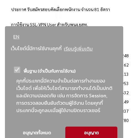
ประกาศ รับสมัครสอบคัดเลือกพนักงาน จำนวน 81 อัตรา
การใช้งาน SSL-VPN User สำหรับพนง.ยสท.
EN
..ยอดนิยม..
เว็บไซต์นี้มีการใช้งานคุกกี้
เรียนรู้เพิ่มเติม
จัดซื้อจัดจ้างการยาสูบแห่งประเทศไทย
3248
: ประกาศผู้ชนะการเสนอราคา
2362
พื้นฐาน (จำเป็นกับการใช้งาน)
: วิธีเฉพาะเจาะจง
2113
คุกกี้ประเภทนี้มีความจำเป็นต่อการทำงานของ
ข่าวสาร/ประกาศ
1953
เว็บไซต์ เพื่อให้เว็บไซต์สามารถทำงานได้เป็นปกติ
: เอกสารส่งเสริมความโปร่งใสในการจัดซื้อจัดจ้าง
1632
และมีความปลอดภัย เช่น การจัดการ Session,
ข่าวสารจัดซื้อจัดจ้าง
1149
การตรวจสอบยืนยันตัวตนผู้ใช้งาน โดยคุกกี้
ประเภทนี้จะถูกลบเมื่อผู้ใช้งานปิดบราวเซอร์
: แผนการจัดซื้อจัดจ้าง
837
: ประกาศราคากลาง
780
อนุญาตทั้งหมด
อนุญาต