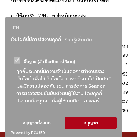
ประกาศ รับสมัครสอบคัดเลือกพนักงาน จำนวน 81 อัตรา
การใช้งาน SSL-VPN User สำหรับพนง.ยสท.
EN
..ยอดนิยม..
เว็บไซต์นี้มีการใช้งานคุกกี้
เรียนรู้เพิ่มเติม
จัดซื้อจัดจ้างการยาสูบแห่งประเทศไทย
3248
: ประกาศผู้ชนะการเสนอราคา
2362
พื้นฐาน (จำเป็นกับการใช้งาน)
: วิธีเฉพาะเจาะจง
2113
คุกกี้ประเภทนี้มีความจำเป็นต่อการทำงานของ
ข่าวสาร/ประกาศ
1953
เว็บไซต์ เพื่อให้เว็บไซต์สามารถทำงานได้เป็นปกติ
: เอกสารส่งเสริมความโปร่งใสในการจัดซื้อจัดจ้าง
1632
และมีความปลอดภัย เช่น การจัดการ Session,
ข่าวสารจัดซื้อจัดจ้าง
1149
การตรวจสอบยืนยันตัวตนผู้ใช้งาน โดยคุกกี้
ประเภทนี้จะถูกลบเมื่อผู้ใช้งานปิดบราวเซอร์
: แผนการจัดซื้อจัดจ้าง
837
: ประกาศราคากลาง
780
อนุญาตทั้งหมด
อนุญาต
Powered by PCU3ED