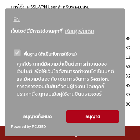
การใช้งาน SSL-VPN User สำหรับพนง.ยสท.
EN
..ยอดนิยม..
เว็บไซต์นี้มีการใช้งานคุกกี้
เรียนรู้เพิ่มเติม
จัดซื้อจัดจ้างการยาสูบแห่งประเทศไทย
3248
: ประกาศผู้ชนะการเสนอราคา
2362
พื้นฐาน (จำเป็นกับการใช้งาน)
: วิธีเฉพาะเจาะจง
2113
คุกกี้ประเภทนี้มีความจำเป็นต่อการทำงานของ
ข่าวสาร/ประกาศ
1953
เว็บไซต์ เพื่อให้เว็บไซต์สามารถทำงานได้เป็นปกติ
: เอกสารส่งเสริมความโปร่งใสในการจัดซื้อจัดจ้าง
1632
และมีความปลอดภัย เช่น การจัดการ Session,
ข่าวสารจัดซื้อจัดจ้าง
1149
การตรวจสอบยืนยันตัวตนผู้ใช้งาน โดยคุกกี้
ประเภทนี้จะถูกลบเมื่อผู้ใช้งานปิดบราวเซอร์
: แผนการจัดซื้อจัดจ้าง
837
: ประกาศราคากลาง
780
อนุญาตทั้งหมด
อนุญาต
Powered by PCU3ED
© สงวนลิขสิทธิ์ - การยาสูบแห่งประเทศไทย