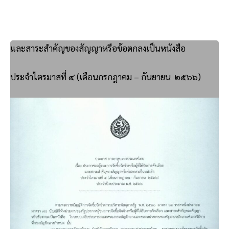
และสาระสำคัญของสัญญาหรือข้อตกลงเป็นหนังสือ
ประจำไตรมาสที่ ๔ (เดือนกรกฎาคม – กันยายน ๒๕๖๖)