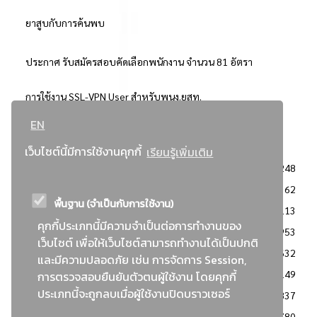
ยาสูบกับการค้นพบ
ประกาศ รับสมัครสอบคัดเลือกพนักงาน จำนวน 81 อัตรา
การใช้งาน SSL-VPN User สำหรับพนง.ยสท.
EN
..ยอดนิยม..
เว็บไซต์นี้มีการใช้งานคุกกี้
เรียนรู้เพิ่มเติม
จัดซื้อจัดจ้างการยาสูบแห่งประเทศไทย
3248
: ประกาศผู้ชนะการเสนอราคา
2362
พื้นฐาน (จำเป็นกับการใช้งาน)
: วิธีเฉพาะเจาะจง
2113
คุกกี้ประเภทนี้มีความจำเป็นต่อการทำงานของ
ข่าวสาร/ประกาศ
1953
เว็บไซต์ เพื่อให้เว็บไซต์สามารถทำงานได้เป็นปกติ
: เอกสารส่งเสริมความโปร่งใสในการจัดซื้อจัดจ้าง
1632
และมีความปลอดภัย เช่น การจัดการ Session,
ข่าวสารจัดซื้อจัดจ้าง
1149
การตรวจสอบยืนยันตัวตนผู้ใช้งาน โดยคุกกี้
ประเภทนี้จะถูกลบเมื่อผู้ใช้งานปิดบราวเซอร์
: แผนการจัดซื้อจัดจ้าง
837
: ประกาศราคากลาง
780