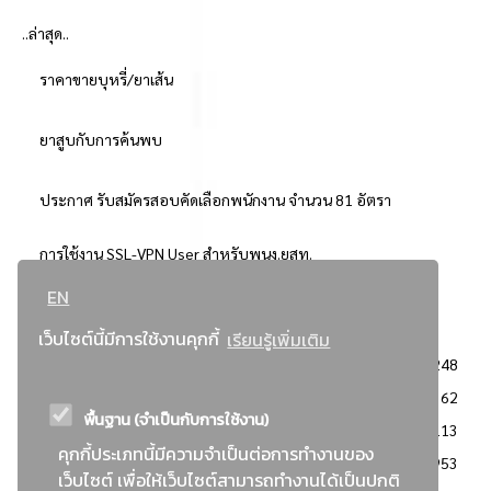
..ล่าสุด..
ราคาขายบุหรี่/ยาเส้น
ยาสูบกับการค้นพบ
ประกาศ รับสมัครสอบคัดเลือกพนักงาน จำนวน 81 อัตรา
การใช้งาน SSL-VPN User สำหรับพนง.ยสท.
EN
..ยอดนิยม..
เว็บไซต์นี้มีการใช้งานคุกกี้
เรียนรู้เพิ่มเติม
จัดซื้อจัดจ้างการยาสูบแห่งประเทศไทย
3248
: ประกาศผู้ชนะการเสนอราคา
2362
พื้นฐาน (จำเป็นกับการใช้งาน)
: วิธีเฉพาะเจาะจง
2113
คุกกี้ประเภทนี้มีความจำเป็นต่อการทำงานของ
ข่าวสาร/ประกาศ
1953
เว็บไซต์ เพื่อให้เว็บไซต์สามารถทำงานได้เป็นปกติ