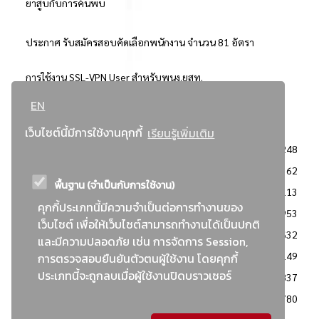
ยาสูบกับการค้นพบ
ประกาศ รับสมัครสอบคัดเลือกพนักงาน จำนวน 81 อัตรา
การใช้งาน SSL-VPN User สำหรับพนง.ยสท.
EN
..ยอดนิยม..
เว็บไซต์นี้มีการใช้งานคุกกี้
เรียนรู้เพิ่มเติม
จัดซื้อจัดจ้างการยาสูบแห่งประเทศไทย
3248
: ประกาศผู้ชนะการเสนอราคา
2362
พื้นฐาน (จำเป็นกับการใช้งาน)
: วิธีเฉพาะเจาะจง
2113
คุกกี้ประเภทนี้มีความจำเป็นต่อการทำงานของ
ข่าวสาร/ประกาศ
1953
เว็บไซต์ เพื่อให้เว็บไซต์สามารถทำงานได้เป็นปกติ
: เอกสารส่งเสริมความโปร่งใสในการจัดซื้อจัดจ้าง
1632
และมีความปลอดภัย เช่น การจัดการ Session,
ข่าวสารจัดซื้อจัดจ้าง
1149
การตรวจสอบยืนยันตัวตนผู้ใช้งาน โดยคุกกี้
ประเภทนี้จะถูกลบเมื่อผู้ใช้งานปิดบราวเซอร์
: แผนการจัดซื้อจัดจ้าง
837
: ประกาศราคากลาง
780