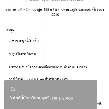
อาคารบ้านพักพนักงานยาสูบ : 555 ม.9 ต.คานหาม อ.อุทัย จ.พระนครศรีอยุธยา
13210
..ล่าสุด..
ราคาขายบุหรี่/ยาเส้น
ยาสูบกับการค้นพบ
ประกาศ รับสมัครสอบคัดเลือกพนักงาน จำนวน 81 อัตรา
การใช้งาน SSL-VPN User สำหรับพนง.ยสท.
EN
..ยอดนิยม..
เว็บไซต์นี้มีการใช้งานคุกกี้
เรียนรู้เพิ่มเติม
จัดซื้อจัดจ้างการยาสูบแห่งประเทศไทย
3248