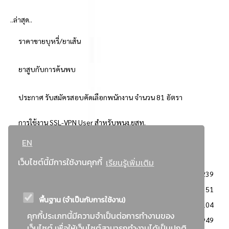
..ล่าสุด..
ราคาขายบุหรี่/ยาเส้น
ยาสูบกับการค้นพบ
ประกาศ รับสมัครสอบคัดเลือกพนักงาน จำนวน 81 อัตรา
การใช้งาน SSL-VPN User สำหรับพนง.ยสท.
EN
..ยอดนิยม..
เว็บไซต์นี้มีการใช้งานคุกกี้
เรียนรู้เพิ่มเติม
จัดซื้อจัดจ้างการยาสูบแห่งประเทศไทย
3239
: ประกาศผู้ชนะการเสนอราคา
2351
พื้นฐาน (จำเป็นกับการใช้งาน)
: วิธีเฉพาะเจาะจง
2104
คุกกี้ประเภทนี้มีความจำเป็นต่อการทำงานของ
ข่าวสาร/ประกาศ
1949
เว็บไซต์ เพื่อให้เว็บไซต์สามารถทำงานได้เป็นปกติ