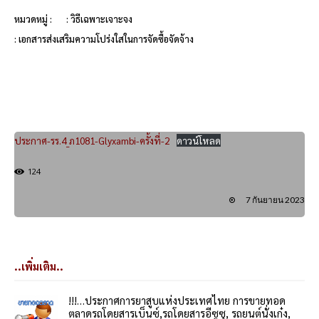
หมวดหมู่ :
: วิธีเฉพาะเจาะจง
: เอกสารส่งเสริมความโปร่งใสในการจัดซื้อจัดจ้าง
ประกาศ-รร.4_ภ1081-Glyxambi-ครั้งที่-2
ดาวน์โหลด
124
7 กันยายน 2023
..เพิ่มเติม..
!!!…ประกาศการยาสูบแห่งประเทศไทย การขายทอด
ตลาดรถโดยสารเบ็นซ์,รถโดยสารอีซูซุ, รถยนต์นั่งเก๋ง,