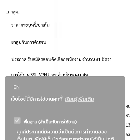
..ล่าสุด..
ราคาขายบุหรี่/ยาเส้น
ยาสูบกับการค้นพบ
ประกาศ รับสมัครสอบคัดเลือกพนักงาน จำนวน 81 อัตรา
การใช้งาน SSL-VPN User สำหรับพนง.ยสท.
EN
..ยอดนิยม..
เว็บไซต์นี้มีการใช้งานคุกกี้
เรียนรู้เพิ่มเติม
จัดซื้อจัดจ้างการยาสูบแห่งประเทศไทย
3248
: ประกาศผู้ชนะการเสนอราคา
2362
พื้นฐาน (จำเป็นกับการใช้งาน)
: วิธีเฉพาะเจาะจง
2113
คุกกี้ประเภทนี้มีความจำเป็นต่อการทำงานของ
ข่าวสาร/ประกาศ
1953
เว็บไซต์ เพื่อให้เว็บไซต์สามารถทำงานได้เป็นปกติ