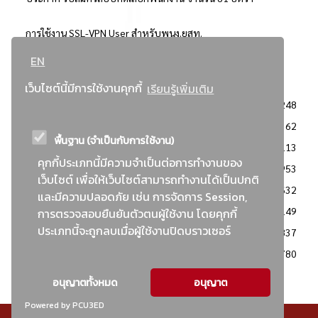
การใช้งาน SSL-VPN User สำหรับพนง.ยสท.
EN
..ยอดนิยม..
เว็บไซต์นี้มีการใช้งานคุกกี้
เรียนรู้เพิ่มเติม
จัดซื้อจัดจ้างการยาสูบแห่งประเทศไทย
3248
: ประกาศผู้ชนะการเสนอราคา
2362
พื้นฐาน (จำเป็นกับการใช้งาน)
: วิธีเฉพาะเจาะจง
2113
คุกกี้ประเภทนี้มีความจำเป็นต่อการทำงานของ
ข่าวสาร/ประกาศ
1953
เว็บไซต์ เพื่อให้เว็บไซต์สามารถทำงานได้เป็นปกติ
: เอกสารส่งเสริมความโปร่งใสในการจัดซื้อจัดจ้าง
1632
และมีความปลอดภัย เช่น การจัดการ Session,
ข่าวสารจัดซื้อจัดจ้าง
1149
การตรวจสอบยืนยันตัวตนผู้ใช้งาน โดยคุกกี้
ประเภทนี้จะถูกลบเมื่อผู้ใช้งานปิดบราวเซอร์
: แผนการจัดซื้อจัดจ้าง
837
: ประกาศราคากลาง
780
อนุญาตทั้งหมด
อนุญาต
Powered by PCU3ED