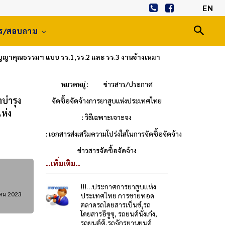
EN
าร/สอบถาม
ัญญาคุณธรรมฯ แบบ รร.1,รร.2 และ รร.3 งานจ้างเหมา
หมวดหมู่ :
ข่าวสาร/ประกาศ
าบำรุง
จัดซื้อจัดจ้างการยาสูบแห่งประเทศไทย
ห่ง
: วิธีเฉพาะเจาะจง
: เอกสารส่งเสริมความโปร่งใสในการจัดซื้อจัดจ้าง
ข่าวสารจัดซื้อจัดจ้าง
..เพิ่มเติม..
!!!…ประกาศการยาสูบแห่ง
าคม 2023
ประเทศไทย การขายทอด
ตลาดรถโดยสารเบ็นซ์,รถ
โดยสารอีซูซุ, รถยนต์นั่งเก๋ง,
รถยนต์ตู้,รถจักรยานยนต์