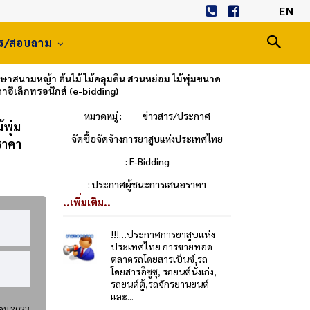
EN
าร/สอบถาม
สนามหญ้า ต้นไม้ ไม้คลุมดิน สวนหย่อม ไม้พุ่มขนาด
ิเล็กทรอนิกส์ (e-bidding)
หมวดหมู่ :
ข่าวสาร/ประกาศ
พุ่ม
จัดซื้อจัดจ้างการยาสูบแห่งประเทศไทย
ราคา
: E-Bidding
: ประกาศผู้ชนะการเสนอราคา
..เพิ่มเติม..
!!!…ประกาศการยาสูบแห่ง
ประเทศไทย การขายทอด
ตลาดรถโดยสารเบ็นซ์,รถ
โดยสารอีซูซุ, รถยนต์นั่งเก๋ง,
รถยนต์ตู้,รถจักรยานยนต์
และ...
าคม 2023