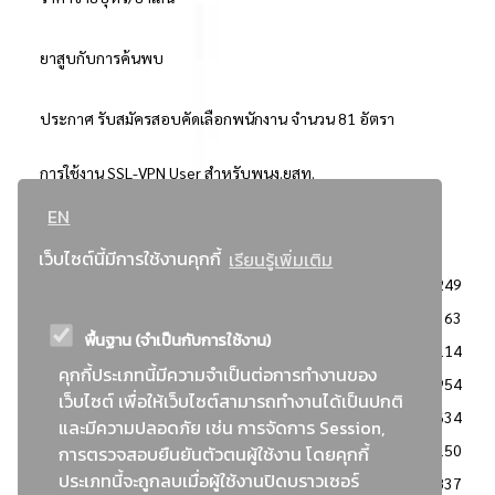
ยาสูบกับการค้นพบ
ประกาศ รับสมัครสอบคัดเลือกพนักงาน จำนวน 81 อัตรา
การใช้งาน SSL-VPN User สำหรับพนง.ยสท.
EN
..ยอดนิยม..
เว็บไซต์นี้มีการใช้งานคุกกี้
เรียนรู้เพิ่มเติม
จัดซื้อจัดจ้างการยาสูบแห่งประเทศไทย
3249
: ประกาศผู้ชนะการเสนอราคา
2363
พื้นฐาน (จำเป็นกับการใช้งาน)
: วิธีเฉพาะเจาะจง
2114
คุกกี้ประเภทนี้มีความจำเป็นต่อการทำงานของ
ข่าวสาร/ประกาศ
1954
เว็บไซต์ เพื่อให้เว็บไซต์สามารถทำงานได้เป็นปกติ
: เอกสารส่งเสริมความโปร่งใสในการจัดซื้อจัดจ้าง
1634
และมีความปลอดภัย เช่น การจัดการ Session,
ข่าวสารจัดซื้อจัดจ้าง
1150
การตรวจสอบยืนยันตัวตนผู้ใช้งาน โดยคุกกี้
ประเภทนี้จะถูกลบเมื่อผู้ใช้งานปิดบราวเซอร์
: แผนการจัดซื้อจัดจ้าง
837