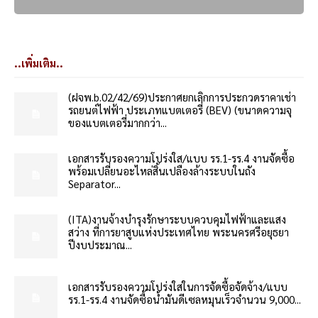
..เพิ่มเติม..
(ฝจพ.b.02/42/69)ประกาศยกเลิกการประกวดราคาเช่า
รถยนต์ไฟฟ้า ประเภทแบตเตอรี่ (BEV) (ขนาดความจุ
ของแบตเตอรี่มากกว่า...
เอกสารรับรองความโปร่งใส/แบบ รร.1-รร.4 งานจัดซื้อ
พร้อมเปลี่ยนอะไหล่สิ้นเปลืองล้างระบบในถัง
Separator...
(ITA)งานจ้างบำรุงรักษาระบบควบคุมไฟฟ้าและแสง
สว่าง ที่การยาสูบแห่งประเทศไทย พระนครศรีอยุธยา
ปีงบประมาณ...
เอกสารรับรองความโปร่งใสในการจัดซื้อจัดจ้าง/แบบ
รร.1-รร.4 งานจัดซื้อน้ำมันดีเซลหมุนเร็วจำนวน 9,000...