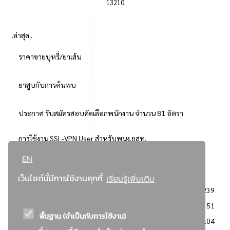
13210
..ล่าสุด..
ราคาขายบุหรี่/ยาเส้น
ยาสูบกับการค้นพบ
ประกาศ รับสมัครสอบคัดเลือกพนักงาน จำนวน 81 อัตรา
การใช้งาน SSL-VPN User สำหรับพนง.ยสท.
EN
..ยอดนิยม..
เว็บไซต์นี้มีการใช้งานคุกกี้
เรียนรู้เพิ่มเติม
จัดซื้อจัดจ้างการยาสูบแห่งประเทศไทย
3239
: ประกาศผู้ชนะการเสนอราคา
2351
พื้นฐาน (จำเป็นกับการใช้งาน)
: วิธีเฉพาะเจาะจง
2104