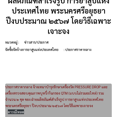
ผลิตภัณฑ์สำเร็จรูป การยาสูบแห่ง
ประเทศไทย พระนครศรีอยุธยา
ปีงบประมาณ ๒๕๖๗ โดยวิธีเฉพาะ
เจาะจง
หมวดหมู่ :
ข่าวสาร/ประกาศ
จัดซื้อจัดจ้างการยาสูบแห่งประเทศไทย
: ประกาศราคากลาง
ประกาศราคากลาง จ้างเหมาบำรุงรักษาเครื่องวัด PRESSURE DROP และ
เครื่องตรวจสอบคุณภาพบุหรี่/ก้นกรอง QTM (แบบไม่รวมอะไหล่) รวม
จำนวน ๒ ชุด ของ ฝ่ายผลิตภัณฑ์สำเร็จรูป การยาสูบแห่งประเทศไทย
พระนครศรีอยุธยา ปีงบประมาณ ๒๕๖๗ โดยวิธีเฉพาะเจาะจง
ดาวน์โหลด