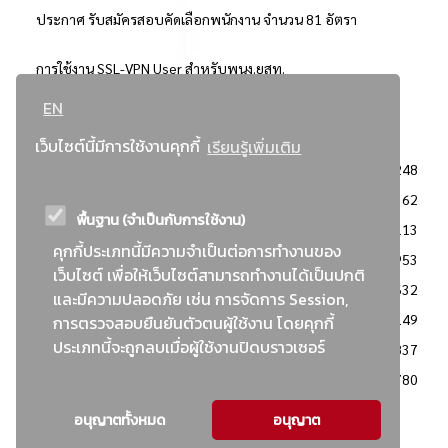
ประกาศ รับสมัครสอบคัดเลือกพนักงาน จำนวน 81 อัตรา
การใช้งาน SSL-VPN User สำหรับพนง.ยสท.
EN
..ยอดนิยม..
เว็บไซต์นี้มีการใช้งานคุกกี้
เรียนรู้เพิ่มเติม
จัดซื้อจัดจ้างการยาสูบแห่งประเทศไทย
3248
: ประกาศผู้ชนะการเสนอราคา
2362
พื้นฐาน (จำเป็นกับการใช้งาน)
: วิธีเฉพาะเจาะจง
2113
คุกกี้ประเภทนี้มีความจำเป็นต่อการทำงานของ
ข่าวสาร/ประกาศ
1953
เว็บไซต์ เพื่อให้เว็บไซต์สามารถทำงานได้เป็นปกติ
: เอกสารส่งเสริมความโปร่งใสในการจัดซื้อจัดจ้าง
1632
และมีความปลอดภัย เช่น การจัดการ Session,
ข่าวสารจัดซื้อจัดจ้าง
1149
การตรวจสอบยืนยันตัวตนผู้ใช้งาน โดยคุกกี้
ประเภทนี้จะถูกลบเมื่อผู้ใช้งานปิดบราวเซอร์
: แผนการจัดซื้อจัดจ้าง
837
: ประกาศราคากลาง
780
อนุญาตทั้งหมด
อนุญาต