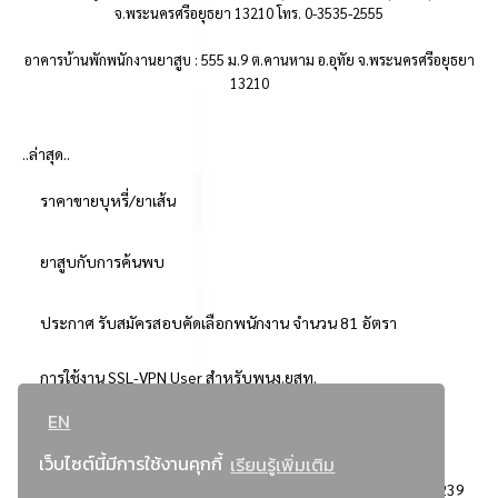
จ.พระนครศรีอยุธยา 13210 โทร. 0-3535-2555
อาคารบ้านพักพนักงานยาสูบ : 555 ม.9 ต.คานหาม อ.อุทัย จ.พระนครศรีอยุธยา
13210
..ล่าสุด..
ราคาขายบุหรี่/ยาเส้น
ยาสูบกับการค้นพบ
ประกาศ รับสมัครสอบคัดเลือกพนักงาน จำนวน 81 อัตรา
การใช้งาน SSL-VPN User สำหรับพนง.ยสท.
EN
..ยอดนิยม..
เว็บไซต์นี้มีการใช้งานคุกกี้
เรียนรู้เพิ่มเติม
จัดซื้อจัดจ้างการยาสูบแห่งประเทศไทย
3239