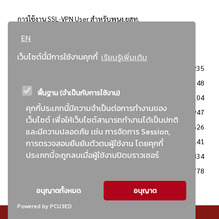
การใช้งาน SSL-VPN User สำหรับพนง.ยสท.
EN
..ยอดนิยม..
เว็บไซต์นี้มีการใช้งานคุกกี้
เรียนรู้เพิ่มเติม
จัดซื้อจัดจ้างการยาสูบแห่งประเทศไทย
3235
: ประกาศผู้ชนะการเสนอราคา
2348
พื้นฐาน (จำเป็นกับการใช้งาน)
: วิธีเฉพาะเจาะจง
2104
คุกกี้ประเภทนี้มีความจำเป็นต่อการทำงานของ
ข่าวสาร/ประกาศ
1947
เว็บไซต์ เพื่อให้เว็บไซต์สามารถทำงานได้เป็นปกติ
: เอกสารส่งเสริมความโปร่งใสในการจัดซื้อจัดจ้าง
1626
และมีความปลอดภัย เช่น การจัดการ Session,
ข่าวสารจัดซื้อจัดจ้าง
1141
การตรวจสอบยืนยันตัวตนผู้ใช้งาน โดยคุกกี้
ประเภทนี้จะถูกลบเมื่อผู้ใช้งานปิดบราวเซอร์
: แผนการจัดซื้อจัดจ้าง
834
: ประกาศราคากลาง
778
อนุญาตทั้งหมด
อนุญาต
Powered by PCU3ED
© สงวนลิขสิทธิ์ - การยาสูบแห่งประเทศไทย