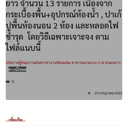
ยาว จำนวน 13 รายการ เนื่องจาก
กระเบื้องพื้น+อุปกรณ์ห้องน้ำ , ปาเก้
ปูพื้นห้องนอน 2 ห้อง และหลอดไฟ
ชำรุด โดยวิธีเฉพาะเจาะจง ตาม
ไฟล์แนบนี้
ประกาศผู้ชนะการเสนอราคางานซ่อมแซม-อาคารแถวแบบ-ก-ส.หนองยาว
ดาวน์โหลด
72
25 กรกฎาคม 2023
..เพิ่มเติม..