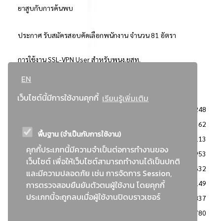
ยาสูบกับการค้นพบ
ประกาศ รับสมัครสอบคัดเลือกพนักงาน จำนวน 81 อัตรา
การใช้งาน SSL-VPN User สำหรับพนง.ยสท.
EN
..ยอดนิยม..
เว็บไซต์นี้มีการใช้งานคุกกี้
เรียนรู้เพิ่มเติม
จัดซื้อจัดจ้างการยาสูบแห่งประเทศไทย
3248
: ประกาศผู้ชนะการเสนอราคา
2362
พื้นฐาน (จำเป็นกับการใช้งาน)
: วิธีเฉพาะเจาะจง
2113
คุกกี้ประเภทนี้มีความจำเป็นต่อการทำงานของ
ข่าวสาร/ประกาศ
1953
เว็บไซต์ เพื่อให้เว็บไซต์สามารถทำงานได้เป็นปกติ
: เอกสารส่งเสริมความโปร่งใสในการจัดซื้อจัดจ้าง
1632
และมีความปลอดภัย เช่น การจัดการ Session,
ข่าวสารจัดซื้อจัดจ้าง
1149
การตรวจสอบยืนยันตัวตนผู้ใช้งาน โดยคุกกี้
ประเภทนี้จะถูกลบเมื่อผู้ใช้งานปิดบราวเซอร์
: แผนการจัดซื้อจัดจ้าง
837
: ประกาศราคากลาง
780