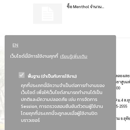
ซื้อ Menthol จำนวน...
EN
เว็บไซต์นี้มีการใช้งานคุกกี้
เรียนรู้เพิ่มเติม
พื้นฐาน (จำเป็นกับการใช้งาน)
ที่อยู่ : 184 ถนนพระรามที่ 4 แขวงคลองเตย เขตคลองเตย
กรุงเทพมหานคร 10110 ติดต่อประชาสัมพันธ์ การยาสูบแห
คุกกี้ประเภทนี้มีความจำเป็นต่อการทำงานของ
ประเทศไทย Call center โทร. 0-2229-1000
เว็บไซต์ เพื่อให้เว็บไซต์สามารถทำงานได้เป็น
ปกติและมีความปลอดภัย เช่น การจัดการ
การยาสูบแห่งประเทศไทย พระนครศรีอยุธยา : 999 ม.4 ต.อุ
Session, การตรวจสอบยืนยันตัวตนผู้ใช้งาน
อ.อุทัย จ.พระนครศรีอยุธยา 13210 โทร. 0-3535-2555
โดยคุกกี้ประเภทนี้จะถูกลบเมื่อผู้ใช้งานปิด
อาคารบ้านพักพนักงานยาสูบ : 555 ม.9 ต.คานหาม อ.อุทั
บราวเซอร์
จ.พระนครศรีอยุธยา 13210