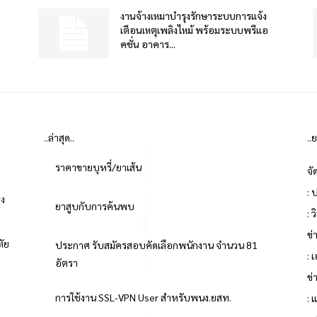
งานจ้างเหมาบำรุงรักษาระบบการแจ้ง
เตือนเหตุเพลิงไหม้ พร้อมระบบพรีแอ
คชั่น อาคาร...
..ล่าสุด..
..
ราคาขายบุหรี่/ยาเส้น
จั
: 
่ง
ยาสูบกับการค้นพบ
: 
ข
ทัย
ประกาศ รับสมัครสอบคัดเลือกพนักงาน จำนวน 81
: 
อัตรา
ข่
ย
การใช้งาน SSL-VPN User สำหรับพนง.ยสท.
: 