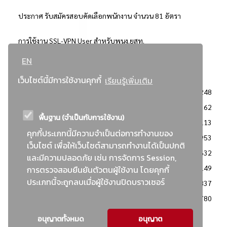
ประกาศ รับสมัครสอบคัดเลือกพนักงาน จำนวน 81 อัตรา
การใช้งาน SSL-VPN User สำหรับพนง.ยสท.
EN
..ยอดนิยม..
เว็บไซต์นี้มีการใช้งานคุกกี้
เรียนรู้เพิ่มเติม
จัดซื้อจัดจ้างการยาสูบแห่งประเทศไทย
3248
: ประกาศผู้ชนะการเสนอราคา
2362
พื้นฐาน (จำเป็นกับการใช้งาน)
: วิธีเฉพาะเจาะจง
2113
คุกกี้ประเภทนี้มีความจำเป็นต่อการทำงานของ
ข่าวสาร/ประกาศ
1953
เว็บไซต์ เพื่อให้เว็บไซต์สามารถทำงานได้เป็นปกติ
: เอกสารส่งเสริมความโปร่งใสในการจัดซื้อจัดจ้าง
1632
และมีความปลอดภัย เช่น การจัดการ Session,
ข่าวสารจัดซื้อจัดจ้าง
1149
การตรวจสอบยืนยันตัวตนผู้ใช้งาน โดยคุกกี้
ประเภทนี้จะถูกลบเมื่อผู้ใช้งานปิดบราวเซอร์
: แผนการจัดซื้อจัดจ้าง
837
: ประกาศราคากลาง
780
อนุญาตทั้งหมด
อนุญาต