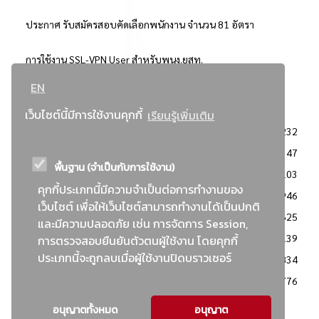
ประกาศ รับสมัครสอบคัดเลือกพนักงาน จำนวน 81 อัตรา
การใช้งาน SSL-VPN User สำหรับพนง.ยสท.
EN
..ยอดนิยม..
เว็บไซต์นี้มีการใช้งานคุกกี้
เรียนรู้เพิ่มเติม
จัดซื้อจัดจ้างการยาสูบแห่งประเทศไทย
3232
: ประกาศผู้ชนะการเสนอราคา
2347
พื้นฐาน (จำเป็นกับการใช้งาน)
: วิธีเฉพาะเจาะจง
2103
คุกกี้ประเภทนี้มีความจำเป็นต่อการทำงานของ
ข่าวสาร/ประกาศ
1946
เว็บไซต์ เพื่อให้เว็บไซต์สามารถทำงานได้เป็นปกติ
: เอกสารส่งเสริมความโปร่งใสในการจัดซื้อจัดจ้าง
1625
และมีความปลอดภัย เช่น การจัดการ Session,
ข่าวสารจัดซื้อจัดจ้าง
1139
การตรวจสอบยืนยันตัวตนผู้ใช้งาน โดยคุกกี้
ประเภทนี้จะถูกลบเมื่อผู้ใช้งานปิดบราวเซอร์
: แผนการจัดซื้อจัดจ้าง
834
: ประกาศราคากลาง
776
อนุญาตทั้งหมด
อนุญาต