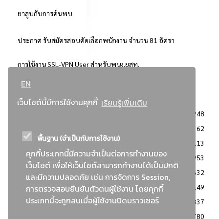
ยาสูบกับการค้นพบ
ประกาศ รับสมัครสอบคัดเลือกพนักงาน จำนวน 81 อัตรา
การใช้งาน SSL-VPN User สำหรับพนง.ยสท.
EN
..ยอดนิยม..
เว็บไซต์นี้มีการใช้งานคุกกี้
เรียนรู้เพิ่มเติม
จัดซื้อจัดจ้างการยาสูบแห่งประเทศไทย
3248
: ประกาศผู้ชนะการเสนอราคา
2362
พื้นฐาน (จำเป็นกับการใช้งาน)
: วิธีเฉพาะเจาะจง
2113
คุกกี้ประเภทนี้มีความจำเป็นต่อการทำงานของ
ข่าวสาร/ประกาศ
1953
เว็บไซต์ เพื่อให้เว็บไซต์สามารถทำงานได้เป็นปกติ
: เอกสารส่งเสริมความโปร่งใสในการจัดซื้อจัดจ้าง
1632
และมีความปลอดภัย เช่น การจัดการ Session,
ข่าวสารจัดซื้อจัดจ้าง
1149
การตรวจสอบยืนยันตัวตนผู้ใช้งาน โดยคุกกี้
ประเภทนี้จะถูกลบเมื่อผู้ใช้งานปิดบราวเซอร์
: แผนการจัดซื้อจัดจ้าง
837
: ประกาศราคากลาง
780