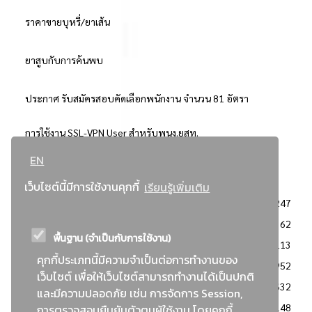
ราคาขายบุหรี่/ยาเส้น
ยาสูบกับการค้นพบ
ประกาศ รับสมัครสอบคัดเลือกพนักงาน จำนวน 81 อัตรา
การใช้งาน SSL-VPN User สำหรับพนง.ยสท.
EN
..ยอดนิยม..
เว็บไซต์นี้มีการใช้งานคุกกี้
เรียนรู้เพิ่มเติม
จัดซื้อจัดจ้างการยาสูบแห่งประเทศไทย
3247
: ประกาศผู้ชนะการเสนอราคา
2362
พื้นฐาน (จำเป็นกับการใช้งาน)
: วิธีเฉพาะเจาะจง
2113
คุกกี้ประเภทนี้มีความจำเป็นต่อการทำงานของ
ข่าวสาร/ประกาศ
1952
เว็บไซต์ เพื่อให้เว็บไซต์สามารถทำงานได้เป็นปกติ
: เอกสารส่งเสริมความโปร่งใสในการจัดซื้อจัดจ้าง
1632
และมีความปลอดภัย เช่น การจัดการ Session,
ข่าวสารจัดซื้อจัดจ้าง
1148
การตรวจสอบยืนยันตัวตนผู้ใช้งาน โดยคุกกี้