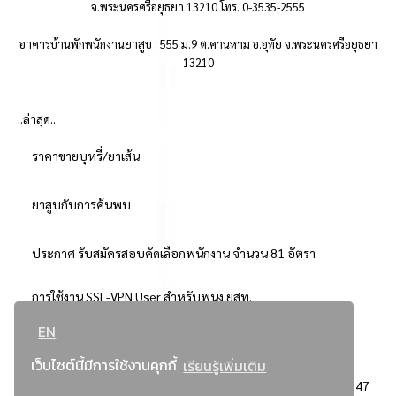
จ.พระนครศรีอยุธยา 13210 โทร. 0-3535-2555
อาคารบ้านพักพนักงานยาสูบ : 555 ม.9 ต.คานหาม อ.อุทัย จ.พระนครศรีอยุธยา
13210
..ล่าสุด..
ราคาขายบุหรี่/ยาเส้น
ยาสูบกับการค้นพบ
ประกาศ รับสมัครสอบคัดเลือกพนักงาน จำนวน 81 อัตรา
การใช้งาน SSL-VPN User สำหรับพนง.ยสท.
EN
..ยอดนิยม..
เว็บไซต์นี้มีการใช้งานคุกกี้
เรียนรู้เพิ่มเติม
จัดซื้อจัดจ้างการยาสูบแห่งประเทศไทย
3247