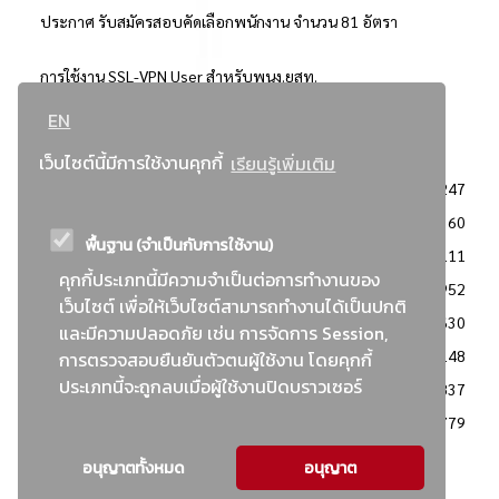
ประกาศ รับสมัครสอบคัดเลือกพนักงาน จำนวน 81 อัตรา
การใช้งาน SSL-VPN User สำหรับพนง.ยสท.
EN
..ยอดนิยม..
เว็บไซต์นี้มีการใช้งานคุกกี้
เรียนรู้เพิ่มเติม
จัดซื้อจัดจ้างการยาสูบแห่งประเทศไทย
3247
: ประกาศผู้ชนะการเสนอราคา
2360
พื้นฐาน (จำเป็นกับการใช้งาน)
: วิธีเฉพาะเจาะจง
2111
คุกกี้ประเภทนี้มีความจำเป็นต่อการทำงานของ
ข่าวสาร/ประกาศ
1952
เว็บไซต์ เพื่อให้เว็บไซต์สามารถทำงานได้เป็นปกติ
: เอกสารส่งเสริมความโปร่งใสในการจัดซื้อจัดจ้าง
1630
และมีความปลอดภัย เช่น การจัดการ Session,
ข่าวสารจัดซื้อจัดจ้าง
1148
การตรวจสอบยืนยันตัวตนผู้ใช้งาน โดยคุกกี้
ประเภทนี้จะถูกลบเมื่อผู้ใช้งานปิดบราวเซอร์
: แผนการจัดซื้อจัดจ้าง
837
: ประกาศราคากลาง
779
อนุญาตทั้งหมด
อนุญาต