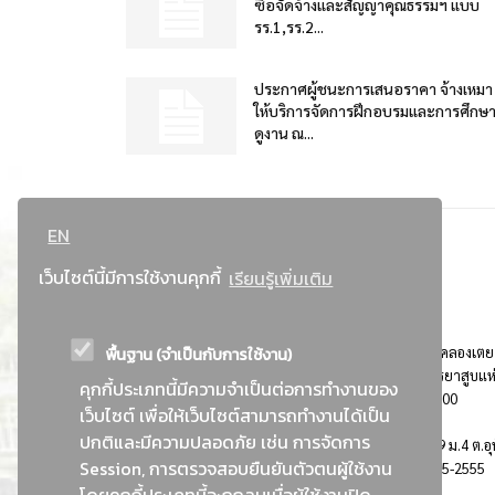
ซื้อจัดจ้างและสัญญาคุณธรรมฯ แบบ
รร.1,รร.2...
ประกาศผู้ชนะการเสนอราคา จ้างเหมา
ให้บริการจัดการฝึกอบรมและการศึกษ
ดูงาน ณ...
EN
เว็บไซต์นี้มีการใช้งานคุกกี้
เรียนรู้เพิ่มเติม
พื้นฐาน (จำเป็นกับการใช้งาน)
ที่อยู่ : 184 ถนนพระรามที่ 4 แขวงคลองเตย เขตคลองเตย
กรุงเทพมหานคร 10110 ติดต่อประชาสัมพันธ์ การยาสูบแห
คุกกี้ประเภทนี้มีความจำเป็นต่อการทำงานของ
ประเทศไทย Call center โทร. 0-2229-1000
เว็บไซต์ เพื่อให้เว็บไซต์สามารถทำงานได้เป็น
ปกติและมีความปลอดภัย เช่น การจัดการ
การยาสูบแห่งประเทศไทย พระนครศรีอยุธยา : 999 ม.4 ต.อุ
Session, การตรวจสอบยืนยันตัวตนผู้ใช้งาน
อ.อุทัย จ.พระนครศรีอยุธยา 13210 โทร. 0-3535-2555