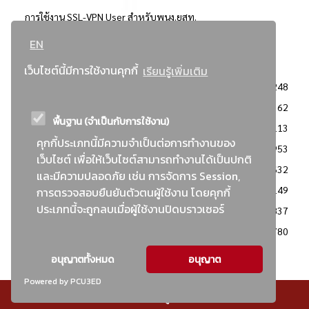
การใช้งาน SSL-VPN User สำหรับพนง.ยสท.
EN
..ยอดนิยม..
เว็บไซต์นี้มีการใช้งานคุกกี้
เรียนรู้เพิ่มเติม
จัดซื้อจัดจ้างการยาสูบแห่งประเทศไทย
3248
: ประกาศผู้ชนะการเสนอราคา
2362
พื้นฐาน (จำเป็นกับการใช้งาน)
: วิธีเฉพาะเจาะจง
2113
คุกกี้ประเภทนี้มีความจำเป็นต่อการทำงานของ
ข่าวสาร/ประกาศ
1953
เว็บไซต์ เพื่อให้เว็บไซต์สามารถทำงานได้เป็นปกติ
: เอกสารส่งเสริมความโปร่งใสในการจัดซื้อจัดจ้าง
1632
และมีความปลอดภัย เช่น การจัดการ Session,
ข่าวสารจัดซื้อจัดจ้าง
1149
การตรวจสอบยืนยันตัวตนผู้ใช้งาน โดยคุกกี้
ประเภทนี้จะถูกลบเมื่อผู้ใช้งานปิดบราวเซอร์
: แผนการจัดซื้อจัดจ้าง
837
: ประกาศราคากลาง
780
อนุญาตทั้งหมด
อนุญาต
Powered by PCU3ED
© สงวนลิขสิทธิ์ - การยาสูบแห่งประเทศไทย