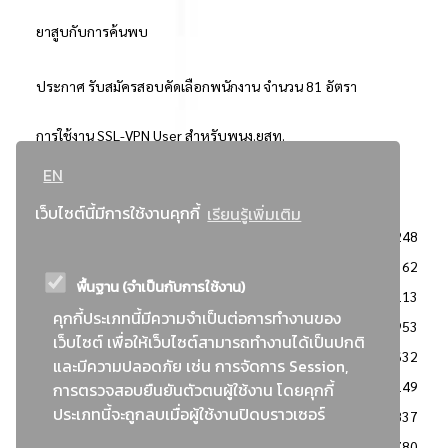
ยาสูบกับการค้นพบ
ประกาศ รับสมัครสอบคัดเลือกพนักงาน จำนวน 81 อัตรา
การใช้งาน SSL-VPN User สำหรับพนง.ยสท.
EN
..ยอดนิยม..
เว็บไซต์นี้มีการใช้งานคุกกี้
เรียนรู้เพิ่มเติม
จัดซื้อจัดจ้างการยาสูบแห่งประเทศไทย
3248
: ประกาศผู้ชนะการเสนอราคา
2362
พื้นฐาน (จำเป็นกับการใช้งาน)
: วิธีเฉพาะเจาะจง
2113
คุกกี้ประเภทนี้มีความจำเป็นต่อการทำงานของ
ข่าวสาร/ประกาศ
1953
เว็บไซต์ เพื่อให้เว็บไซต์สามารถทำงานได้เป็นปกติ
: เอกสารส่งเสริมความโปร่งใสในการจัดซื้อจัดจ้าง
1632
และมีความปลอดภัย เช่น การจัดการ Session,
ข่าวสารจัดซื้อจัดจ้าง
1149
การตรวจสอบยืนยันตัวตนผู้ใช้งาน โดยคุกกี้
ประเภทนี้จะถูกลบเมื่อผู้ใช้งานปิดบราวเซอร์
: แผนการจัดซื้อจัดจ้าง
837
: ประกาศราคากลาง
780