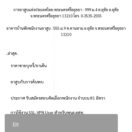
การยาสูบแห่งประเทศไทย พระนครศรีอยุธยา : 999 ม.4 ต.อุทัย อ.อุทัย
จ.พระนครศรีอยุธยา 13210 โทร. 0-3535-2555
อาคารบ้านพักพนักงานยาสูบ : 555 ม.9 ต.คานหาม อ.อุทัย จ.พระนครศรีอยุธยา
13210
..ล่าสุด..
ราคาขายบุหรี่/ยาเส้น
ยาสูบกับการค้นพบ
ประกาศ รับสมัครสอบคัดเลือกพนักงาน จำนวน 81 อัตรา
การใช้งาน SSL-VPN User สำหรับพนง.ยสท.
EN
..ยอดนิยม..