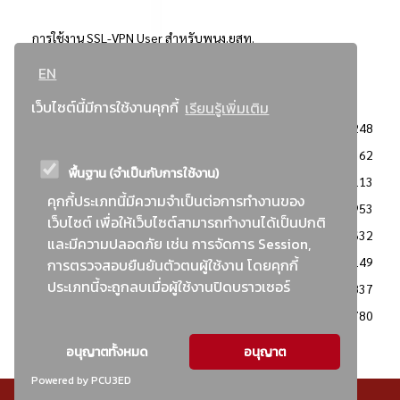
การใช้งาน SSL-VPN User สำหรับพนง.ยสท.
EN
..ยอดนิยม..
เว็บไซต์นี้มีการใช้งานคุกกี้
เรียนรู้เพิ่มเติม
จัดซื้อจัดจ้างการยาสูบแห่งประเทศไทย
3248
: ประกาศผู้ชนะการเสนอราคา
2362
พื้นฐาน (จำเป็นกับการใช้งาน)
: วิธีเฉพาะเจาะจง
2113
คุกกี้ประเภทนี้มีความจำเป็นต่อการทำงานของ
ข่าวสาร/ประกาศ
1953
เว็บไซต์ เพื่อให้เว็บไซต์สามารถทำงานได้เป็นปกติ
: เอกสารส่งเสริมความโปร่งใสในการจัดซื้อจัดจ้าง
1632
และมีความปลอดภัย เช่น การจัดการ Session,
ข่าวสารจัดซื้อจัดจ้าง
1149
การตรวจสอบยืนยันตัวตนผู้ใช้งาน โดยคุกกี้
ประเภทนี้จะถูกลบเมื่อผู้ใช้งานปิดบราวเซอร์
: แผนการจัดซื้อจัดจ้าง
837
: ประกาศราคากลาง
780
อนุญาตทั้งหมด
อนุญาต
Powered by PCU3ED