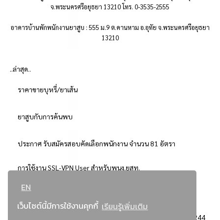
จ.พระนครศรีอยุธยา 13210 โทร. 0-3535-2555
อาคารบ้านพักพนักงานยาสูบ : 555 ม.9 ต.คานหาม อ.อุทัย จ.พระนครศรีอยุธยา
13210
..ล่าสุด..
ราคาขายบุหรี่/ยาเส้น
ยาสูบกับการค้นพบ
ประกาศ รับสมัครสอบคัดเลือกพนักงาน จำนวน 81 อัตรา
การใช้งาน SSL-VPN User สำหรับพนง.ยสท.
EN
..ยอดนิยม..
เว็บไซต์นี้มีการใช้งานคุกกี้
เรียนรู้เพิ่มเติม
จัดซื้อจัดจ้างการยาสูบแห่งประเทศไทย
3244