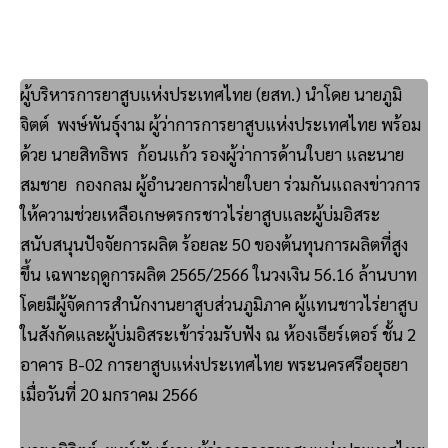
ผู้บริหารการยาสูบแห่งประเทศไทย (ยสท.) นำโดย นายภูมิ
จิตต์ พงษ์พันธุ์งาม ผู้ว่าการการยาสูบแห่งประเทศไทย พร้อม
ด้วย นายสิทธิพร ก้อนแก้ว รองผู้ว่าการด้านใบยา และนาย
สมชาย กองกลม ผู้อำนวยการฝ่ายใบยา ร่วมกันแถลงข่าวการ
ให้ความช่วยเหลือเกษตรกรชาวไร่ยาสูบและผู้บ่มอิสระ
สนับสนุนปัจจัยการผลิต ร้อยละ 50 ของต้นทุนการผลิตที่สูง
ขึ้น เฉพาะฤดูการผลิต 2565/2566 ในวงเงิน 56.16 ล้านบาท
โดยมีผู้จัดการสำนักงานยาสูบส่วนภูมิภาค ผู้แทนชาวไร่ยาสูบ
ในสังกัดและผู้บ่มอิสระเข้าร่วมรับฟัง ณ ห้องเธียร์เตอร์ ชั้น 2
อาคาร B-02 การยาสูบแห่งประเทศไทย พระนครศรีอยุธยา
เมื่อวันที่ 20 มกราคม 2566