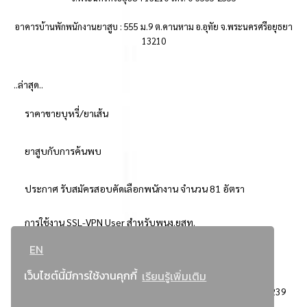
อาคารบ้านพักพนักงานยาสูบ : 555 ม.9 ต.คานหาม อ.อุทัย จ.พระนครศรีอยุธยา
13210
..ล่าสุด..
ราคาขายบุหรี่/ยาเส้น
ยาสูบกับการค้นพบ
ประกาศ รับสมัครสอบคัดเลือกพนักงาน จำนวน 81 อัตรา
การใช้งาน SSL-VPN User สำหรับพนง.ยสท.
EN
..ยอดนิยม..
เว็บไซต์นี้มีการใช้งานคุกกี้
เรียนรู้เพิ่มเติม
จัดซื้อจัดจ้างการยาสูบแห่งประเทศไทย
3239