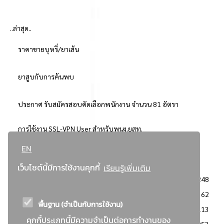
..ล่าสุด..
ราคาขายบุหรี่/ยาเส้น
ยาสูบกับการค้นพบ
ประกาศ รับสมัครสอบคัดเลือกพนักงาน จำนวน 81 อัตรา
การใช้งาน SSL-VPN User สำหรับพนง.ยสท.
EN
..ยอดนิยม..
เว็บไซต์นี้มีการใช้งานคุกกี้
เรียนรู้เพิ่มเติม
จัดซื้อจัดจ้างการยาสูบแห่งประเทศไทย
3248
: ประกาศผู้ชนะการเสนอราคา
2362
พื้นฐาน (จำเป็นกับการใช้งาน)
: วิธีเฉพาะเจาะจง
2113
คุกกี้ประเภทนี้มีความจำเป็นต่อการทำงานของ
ข่าวสาร/ประกาศ
1953