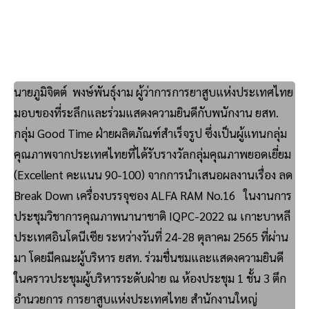
นายภูมิจิตต์ พงษ์พันธุ์งาม ผู้ว่าการการยาสูบแห่งประเทศไทย
มอบของที่ระลึกและร่วมแสดงความยินดีกับพนักงาน ยสท.
กลุ่ม Good Time ฝ่ายผลิตภัณฑ์สำเร็จรูป ซึ่งเป็นผู้แทนกลุ่ม
คุณภาพจากประเทศไทยที่ได้รับรางวัลกลุ่มคุณภาพยอดเยี่ยม
(Excellent คะแนน 90-100) จากการนำเสนอผลงานเรื่อง ลด
Break Down เครื่องบรรจุซอง ALFA RAM No.16 ในงานการ
ประชุมวิชาการคุณภาพนานาชาติ IQPC-2022 ณ เกาะบาหลี
ประเทศอินโดนีเซีย ระหว่างวันที่ 24-28 ตุลาคม 2565 ที่ผ่าน
มา โดยมีคณะผู้บริหาร ยสท. ร่วมชื่นชมและแสดงความยินดี
ในคราวประชุมผู้บริหารระดับฝ่าย ณ ห้องประชุม 1 ชั้น 3 ตึก
อำนวยการ การยาสูบแห่งประเทศไทย สำนักงานใหญ่