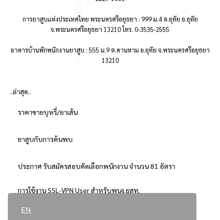
การยาสูบแห่งประเทศไทย พระนครศรีอยุธยา : 999 ม.4 ต.อุทัย อ.อุทัย
จ.พระนครศรีอยุธยา 13210 โทร. 0-3535-2555
อาคารบ้านพักพนักงานยาสูบ : 555 ม.9 ต.คานหาม อ.อุทัย จ.พระนครศรีอยุธยา
13210
..ล่าสุด..
ราคาขายบุหรี่/ยาเส้น
ยาสูบกับการค้นพบ
ประกาศ รับสมัครสอบคัดเลือกพนักงาน จำนวน 81 อัตรา
การใช้งาน SSL-VPN User สำหรับพนง.ยสท.
EN
..ยอดนิยม..