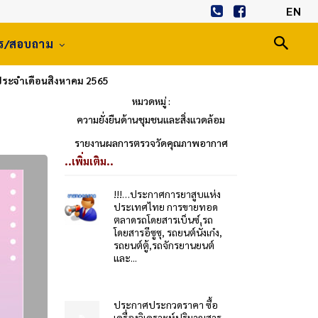
EN
าร/สอบถาม
ระจำเดือนสิงหาคม 2565
หมวดหมู่ :
ความยั่งยืนด้านชุมชนและสิ่งแวดล้อม
รายงานผลการตรวจวัดคุณภาพอากาศ
..เพิ่มเติม..
!!!…ประกาศการยาสูบแห่ง
ประเทศไทย การขายทอด
ตลาดรถโดยสารเบ็นซ์,รถ
โดยสารอีซูซุ, รถยนต์นั่งเก๋ง,
รถยนต์ตู้,รถจักรยานยนต์
และ...
ประกาศประกวดราคา ซื้อ
เครื่องวิเคราะห์ปริมาณสาร