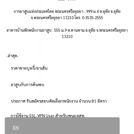
การยาสูบแห่งประเทศไทย พระนครศรีอยุธยา : 999 ม.4 ต.อุทัย อ.อุทัย
จ.พระนครศรีอยุธยา 13210 โทร. 0-3535-2555
อาคารบ้านพักพนักงานยาสูบ : 555 ม.9 ต.คานหาม อ.อุทัย จ.พระนครศรีอยุธยา
13210
..ล่าสุด..
ราคาขายบุหรี่/ยาเส้น
ยาสูบกับการค้นพบ
ประกาศ รับสมัครสอบคัดเลือกพนักงาน จำนวน 81 อัตรา
การใช้งาน SSL-VPN User สำหรับพนง.ยสท.
EN
..ยอดนิยม..