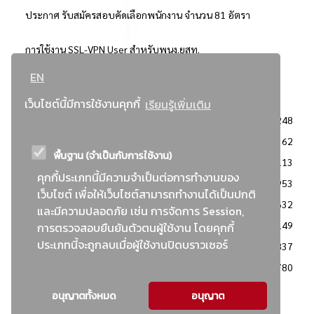
ประกาศ รับสมัครสอบคัดเลือกพนักงาน จำนวน 81 อัตรา
การใช้งาน SSL-VPN User สำหรับพนง.ยสท.
EN
..ยอดนิยม..
เว็บไซต์นี้มีการใช้งานคุกกี้
เรียนรู้เพิ่มเติม
จัดซื้อจัดจ้างการยาสูบแห่งประเทศไทย
3248
: ประกาศผู้ชนะการเสนอราคา
2362
พื้นฐาน (จำเป็นกับการใช้งาน)
: วิธีเฉพาะเจาะจง
2113
คุกกี้ประเภทนี้มีความจำเป็นต่อการทำงานของ
ข่าวสาร/ประกาศ
1953
เว็บไซต์ เพื่อให้เว็บไซต์สามารถทำงานได้เป็นปกติ
: เอกสารส่งเสริมความโปร่งใสในการจัดซื้อจัดจ้าง
1632
และมีความปลอดภัย เช่น การจัดการ Session,
ข่าวสารจัดซื้อจัดจ้าง
1149
การตรวจสอบยืนยันตัวตนผู้ใช้งาน โดยคุกกี้
ประเภทนี้จะถูกลบเมื่อผู้ใช้งานปิดบราวเซอร์
: แผนการจัดซื้อจัดจ้าง
837
: ประกาศราคากลาง
780
อนุญาตทั้งหมด
อนุญาต