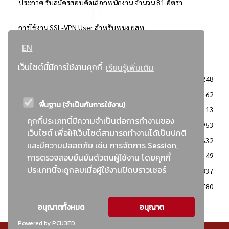
ประกาศ รับสมัครสอบคัดเลือกพนักงาน จำนวน 81 อัตรา
การใช้งาน SSL-VPN User สำหรับพนง.ยสท.
EN
..ยอดนิยม..
เว็บไซต์นี้มีการใช้งานคุกกี้
เรียนรู้เพิ่มเติม
จัดซื้อจัดจ้างการยาสูบแห่งประเทศไทย
3248
: ประกาศผู้ชนะการเสนอราคา
2362
พื้นฐาน (จำเป็นกับการใช้งาน)
: วิธีเฉพาะเจาะจง
2113
คุกกี้ประเภทนี้มีความจำเป็นต่อการทำงานของ
ข่าวสาร/ประกาศ
1953
เว็บไซต์ เพื่อให้เว็บไซต์สามารถทำงานได้เป็นปกติ
: เอกสารส่งเสริมความโปร่งใสในการจัดซื้อจัดจ้าง
1632
และมีความปลอดภัย เช่น การจัดการ Session,
ข่าวสารจัดซื้อจัดจ้าง
1149
การตรวจสอบยืนยันตัวตนผู้ใช้งาน โดยคุกกี้
ประเภทนี้จะถูกลบเมื่อผู้ใช้งานปิดบราวเซอร์
: แผนการจัดซื้อจัดจ้าง
837
: ประกาศราคากลาง
780
อนุญาตทั้งหมด
อนุญาต
Powered by PCU3ED